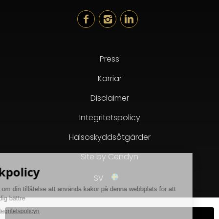
Press
Karriär
Disclaimer
Integritetspolicy
Hälsoskyddsåtgärder
Site by Cendyn
SV